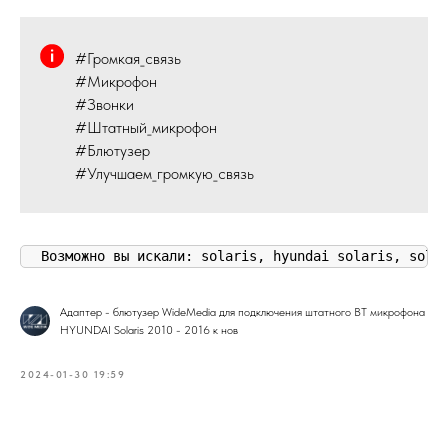
#Громкая_связь
#Микрофон
#Звонки
#Штатный_микрофон
#Блютузер
#Улучшаем_громкую_связь
Возможно вы искали: solaris, hyundai solaris, sola
Адаптер - блютузер WideMedia для подключения штатного BT микрофона
HYUNDAI Solaris 2010 - 2016 к нов
2024-01-30 19:59