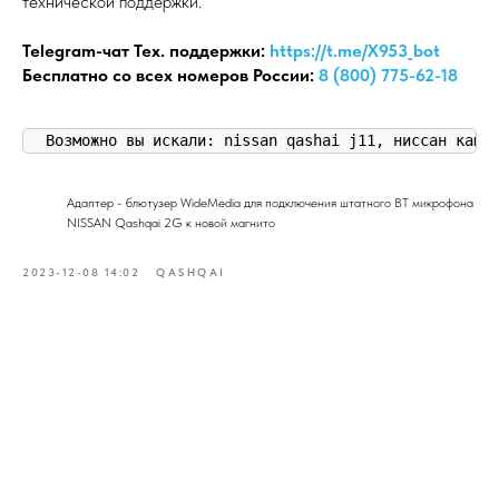
технической поддержки.
Telegram-чат Тех. поддержки:
https://t.me/X953_bot
Бесплатно со всех номеров России:
8 (800) 775-62-18
Возможно вы искали: nissan qashai j11, ниссан кашк
Адаптер - блютузер WideMedia для подключения штатного BT микрофона
NISSAN Qashqai 2G к новой магнито
2023-12-08 14:02
QASHQAI