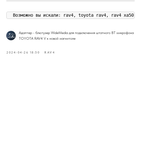
Возможно вы искали: rav4, toyota rav4, rav4 xa50, 
Адаптер - блютузер WideMedia для подключения штатного BT микрофона
TOYOTA RAV4 V к новой магнитоле
2024-04-26 18:50
RAV4