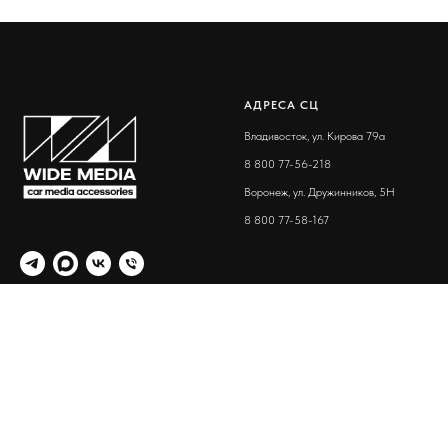
АДРЕСА СЦ
Владивосток, ул. Кирова 79а
8 800 77-56-218
Воронеж, ул. Дружинников, 5Н
8 800 77-58-167
© 2025 Wide Media
ОТДЕЛ ПРОДАЖ
TELEGRAM-БОТЫ
Бесплатно со всех номеров России
Техническая поддержка WideMedia
(Telegram)
Владивосток, ул. Кирова 79а (8 800
77-55-186)
Техническая поддержка WideMedia