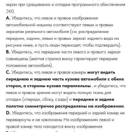
экран при сращивании и отладке программного обеспечения
360.
A.
Убедитесь, что левое и правое изображения
автомобильной машины соответствуют левым и правым
зеркалам реального автомобиля (см. распределение
передних, задних, левых и правых зеркал заднего вида на
рисунке ниже, и пусть люди переходят, чтобы подтвердить).
B.
Убедитесь, что передние части левого и правого зеркал
совмещены (желтая стрелка внизу гарантирует переднее
положение автомобиля).
C.
Убедитесь, что левая и правая камеры
могут видеть
переднюю и заднюю часть кузова автомобиля с обеих
сторон, а стороны кузова параллельны
, и убедитесь, что
левое и правое зрение могут видеть полную ткань для
отладки (спереди, сбоку, сзади) и
переднее и заднее
полотно симметрично распределены на изображении
.
D.
Убедитесь, что изображения передней и задней камер не
перевернуты и не наклонены На изображениях левой и
правой камер тело находится внизу изображения