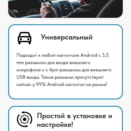
Подходит к любой магнитоле Android с 3,5
mm разъемом для входа внешнего
микрофона и с 4pin разъемом для внешнего
USB входа. Такие разъемы присутствуют
сейчас у 99% Android магнитол на рынке!
Простой в установке и
настройке!
Подключение в 2 щелчка! Подключили 3,5 mm
разъем для звука. Подключили 4 pin разъем
для питания. Позвонили другу и настроили
громкость до оптимального значения именно
для вашей магнитолы. Готово!
Эффективный!
Усиливает нужный звуковой диапазон
и приглушает явно лишнее звуковое
сопровождение в салоне вашего