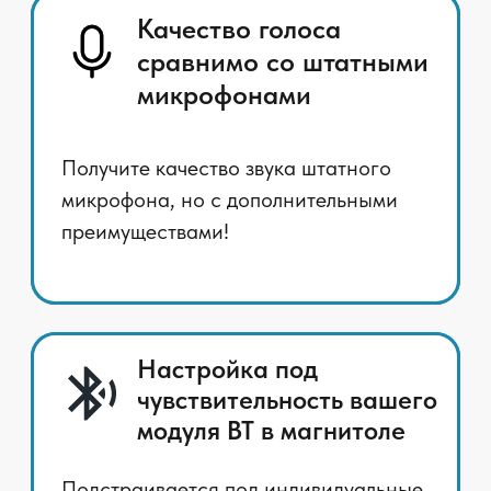
Улучшение
разборчивости речи
собеседника
Наслаждайтесь четким и ясным
звуком разговора, без искажений и
помех.