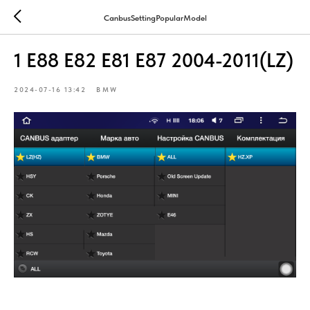
CanbusSettingPopularModel
1 E88 E82 E81 E87 2004-2011(LZ)
2024-07-16 13:42
BMW