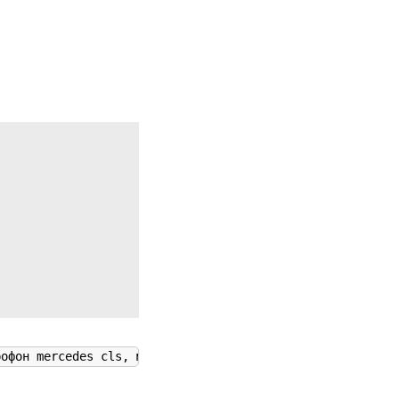
рофон mercedes cls, микрофон мерседес, схема подключения