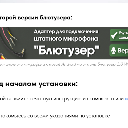
торой версии блютузера:
ия штатного микрофона к новой Android магнитоле Блютузер 2.0
д началом установки:
ой возьмите печатную инструкцию из комплекта или
с
накомьтесь со всеми указаниями по установке