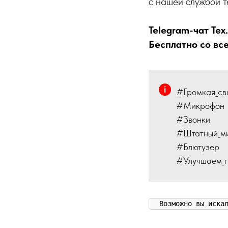
с нашей службой т
Telegram-чат Тех
Бесплатно со вс
#Громкая_св
#Микрофон
#Звонки
#Штатный_м
#Блютузер
#Улучшаем_г
Возможно вы иска