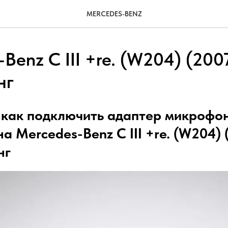
MERCEDES-BENZ
Benz C III +re. (W204) (2007
нг
 как подключить адаптер микрофо
на Mercedes-Benz C III +re. (W204) 
нг