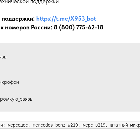
ехнической поддержки.
. поддержки:
https://t.me/X953_bot
ех номеров России:
8 (800) 775-62-18
язь
икрофон
ромкую_связь
ли: мерседес, mercedes benz w219, мерс в219, штатный мик