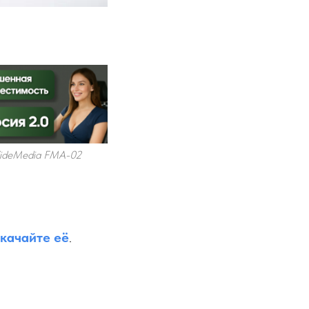
 WideMedia FMA-02
качайте её
.