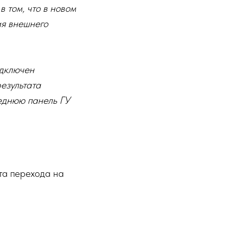
 том, что в новом
ия внешнего
одключен
езультата
еднюю панель ГУ
та перехода на