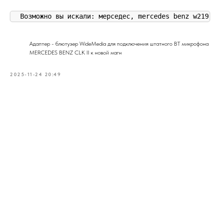
Возможно вы искали: мерседес, mercedes benz w219, 
Адаптер - блютузер WideMedia для подключения штатного BT микрофона
MERCEDES BENZ CLK II к новой магн
2025-11-24 20:49