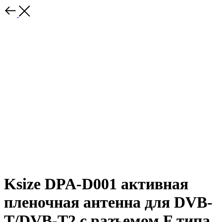
Ksize DPA-D001 активная
пленочная антенна для DVB-
T/DVB-T2 с разъемом F типа