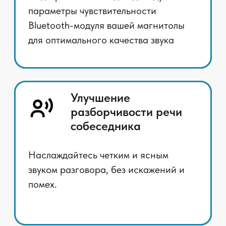
использовать чистый сигнал
микрофона не является
верным решением. Нужно ещё
до Bluetooth приёмника
увеличить громкость нужного
звука и погасить
нежелательные аудио
эффекты
Не поймать помехи на
микрофонном кабеле. Для
этого необходимо
использовать качественный
кабель, не слишком длинный.
Идеально настроить
чувствительность магнитолы и
громкость микрофона для их
слаженной работы.
Написать хороший софт для
приложения BT в
мультимедийном центре,
который дополнительно будет