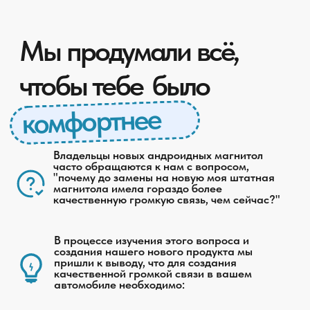
бороться с посторонними
шумами, усиливать голосовой
диапазон и бороться с
эффектом эха.
Что из выше
перечисленного нам
удалось реализовать
в
микрофонере