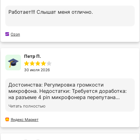
Работает!!! Слышат меня отлично.
Ozon
Петр П.
30 июля 2026
Достоинства: Регулировка громкости
микрофона. Недостатки: Требуется доработка:
на разъеме 4 pin микрофонера перепутана
полярность. Для того, чтобы микрофон
Читать полностью
заработал нужно контакты 8 и 9 поменять
местами.
Яндекс Маркет