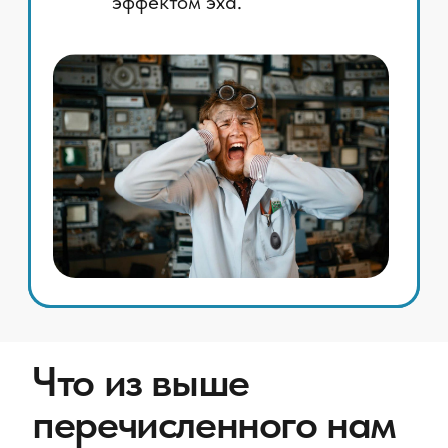
04
Идеально настроить чувствительность
магнитолы и громкость микрофона для их
слаженной работы.
✅
Сделано
. Мы добавили регулятор
усиления микрофона. Вы сможете
согласовать его с любой новой магнитолой.
05
Написать хороший софт для приложения
BT в мультимедийном центре, который
дополнительно будет бороться с
посторонними шумами, усиливать
голосовой диапазон и бороться с
эффектом эха.
❌ Не сделано.
Это возможно сделать