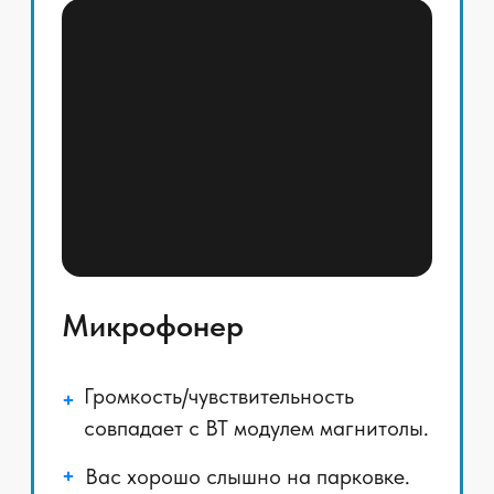
✅ Качество голоса сравнимо
со штатными микрофонами
✅ Настройка под
чувствительность вашего
модуля BT в магнитоле
✅ Автоматическая
регулировка усиления в
зависимости от уровня шума /