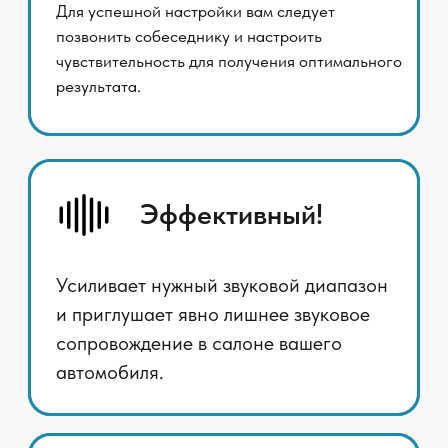
Настройка под
чувствительность вашего
модуля BT в магнитоле
Подстраивается под индивидуальные
параметры чувствительности
Bluetooth-модуля вашей магнитолы
для оптимального качества звука
Улучшение
разборчивости речи
собеседника
Наслаждайтесь четким и ясным
звуком разговора, без искажений и
помех.