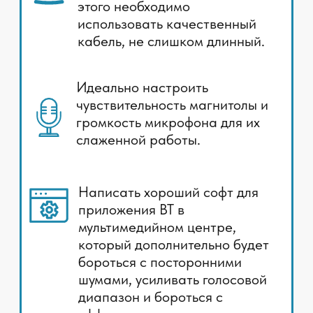
аудио эффекты
✅
Сделано
. Мы испытали десятки разных
звуковых датчиков и выбрали самый
подходящий для создания модуля усилителя
микрофона. Наш модуль усилителя не только
усиливает аудио сигнал микрофона, но и
приглушает явно лишнее звуковое
сопровождение.
03
Не поймать помехи на микрофонном кабеле.
Для этого необходимо использовать
качественный кабель, не слишком длинный.
✅
Сделано
. Мы используем качественный
медный экранированный кабель разной
длины. Покороче для установки на рулевую
колонку и длиннее для установки на потолок.