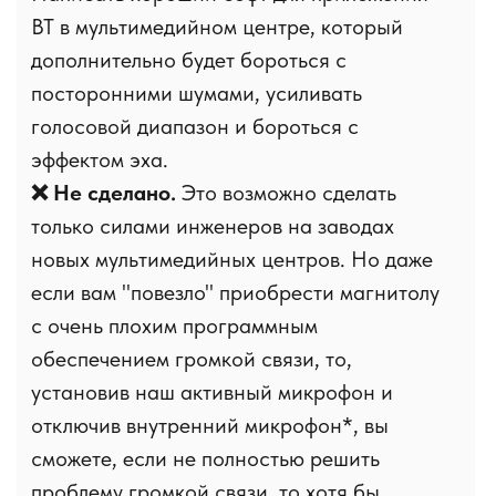
Вас хорошо слышно с увеличением
+
скорости за счет автоматического
приглушения лишнего звукового
сопровождения.
Вас хорошо слышно, так как вы
+
сами можете идеально
отрегулировать громкость
микрофона под вашу магнитолу
Android.
Что говорят про
микрофонер
покупатели: