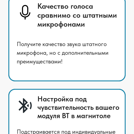
Мы продумали всё,
чтобы тебе
было
комфортнее
Владельцы новых андроидных магнитол
часто обращаются к нам с вопросом,
"почему до замены на новую моя штатная
магнитола имела гораздо более
качественную громкую связь, чем сейчас?"
В процессе изучения этого вопроса и
создания нашего нового продукта мы
пришли к выводу, что для создания
качественной громкой связи в вашем
автомобиле необходимо:
Правильно установить
микрофон. Чем ближе к голове
водителя, тем лучше.
Правильно использовать
микрофон. Часто