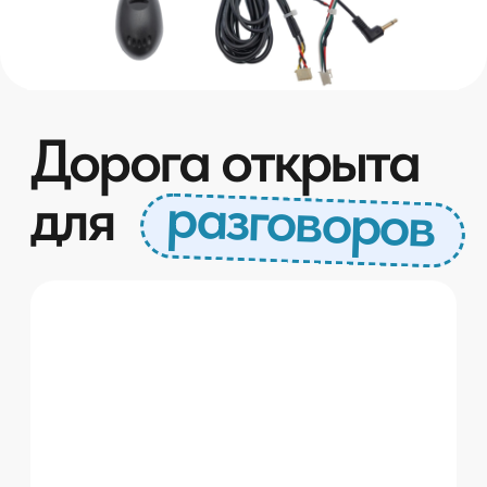
Универсальный
Подходит к любой магнитоле Android с 3,5
mm разъемом для входа внешнего
микрофона и с 4pin разъемом для внешнего
USB входа. Такие разъемы присутствуют
сейчас у 99% Android магнитол на рынке!
Простой в установке и
настройке!
Для успешной настройки вам следует
позвонить собеседнику и настроить
чувствительность для получения оптимального
результата.