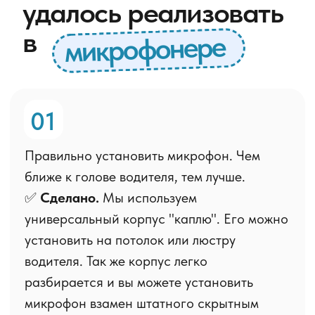
только силами инженеров на заводах
новых мультимедийных центров. Но даже
если вам "повезло" приобрести магнитолу
с очень плохим программным
обеспечением громкой связи, то,
установив наш активный микрофон и
отключив внутренний микрофон*, вы
сможете, если не полностью решить
проблему громкой связи, то хотя бы
заметно улучшить качество по сравнению
с обычным внешним микрофоном из
комплекта к вашей магнитоле.
* Отключить встроенный микрофон
можно
по этой инструкции
.
Посмотри, как
меняется жизнь
с микрофонером