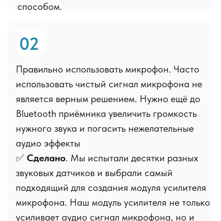
Не настраивается
Обычный микрофон
-
Звук слишком тихий. Вас плохо
слышно.
-
Звук слишком громкий, с
искажениями. Вас слышно не
разборчиво.
-
В звуке слышны помехи из-за
плохого качества кабеля.
-
В звуке появляются посторонние
шумы, которые усиливаются с