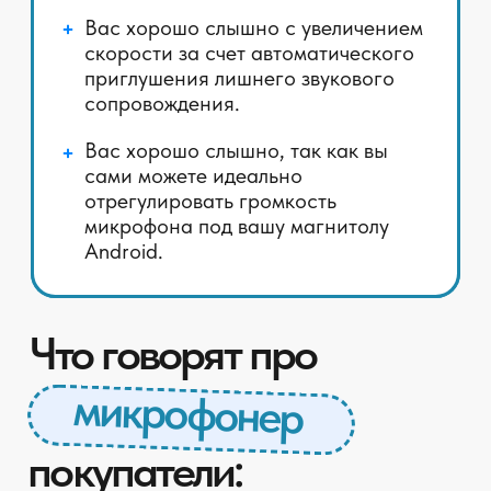
голоса в машине
✅ Улучшение разборчивости
речи собеседника
100 см - длина провода
Место установки: рулевая
колонка
300 см - длина провода
Место установки: потолок,
люстра
Купить в розницу
Купить оптом
Скачать инструкцию