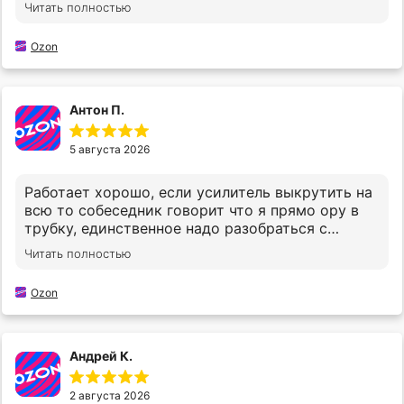
шумоподавлением так как при езде вместе с
Читать полностью
шумом давит местами слова. Разобрался с
шумоподавлением, в магнитоле в настройках
Ozon
блютуз было включено усиление на "очень
высоко", поставил просто высоко и слова
теперь не обрезает)
Антон П.
5 августа 2026
Работает хорошо, если усилитель выкрутить на
всю то собеседник говорит что я прямо ору в
трубку, единственное надо разобраться с
шумоподавлением так как при езде вместе с
Читать полностью
шумом давит местами слова
Ozon
Андрей К.
2 августа 2026